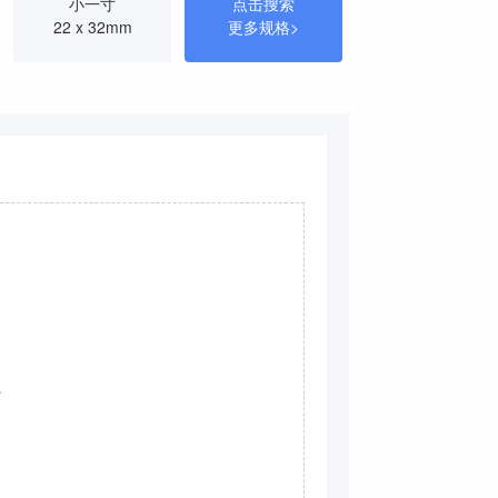
回执）
小一寸
点击搜索
22 x 32mm
更多规格>
.