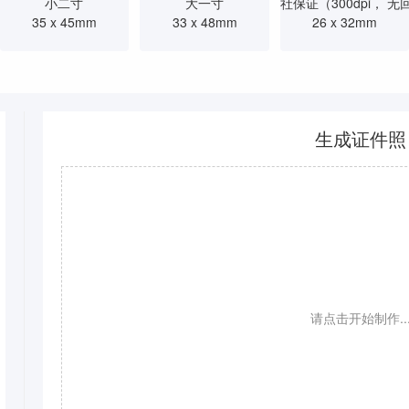
小二寸
大一寸
社保证（300dpi， 无
35 x 45mm
33 x 48mm
26 x 32mm
生成证件照
请点击开始制作..